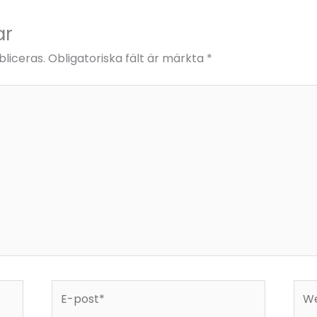
ar
liceras.
Obligatoriska fält är märkta
*
E-
Web
post*