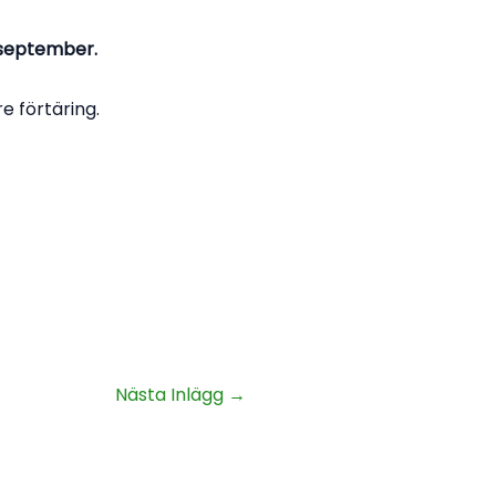
 september.
e förtäring.
Nästa Inlägg
→