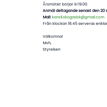
Årsmötet börjar kl 19.00.
Anmäl deltagande senast den 20
Mail:
kansli.skogasbk@gmail.com
Från klockan 18.45 serveras enklar
Välkomna!
Mvh,
Styrelsen