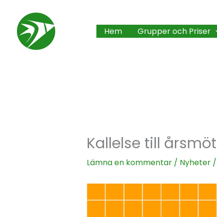
Hoppa
till
Hem
Grupper och Priser
innehåll
Kallelse till årsm
Lämna en kommentar
/
Nyheter
/