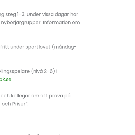
ng steg 1–3. Under vissa dagar har
och nybörjargrupper. Information om
fritt under sportlovet (måndag-
ingsspelare (nivå 2–6) i
bk.se
r och kollegor om att prova på
och Priser”.