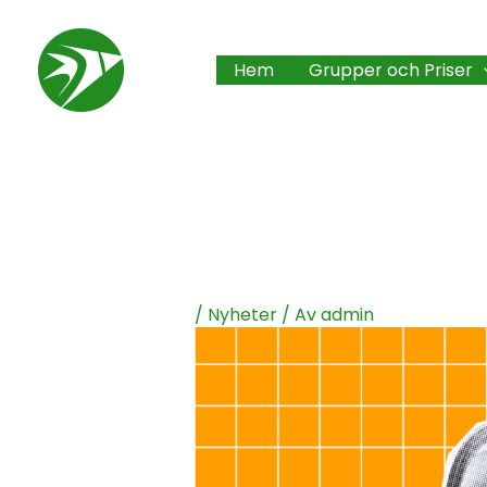
Hoppa
till
Hem
Grupper och Priser
innehåll
/
Nyheter
/ Av
admin