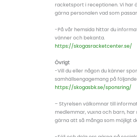
racketsport i receptionen. Vi har ä
gärna personalen vad som passar b
-På vår hemsida hittar du informat
vänner och bekanta.
https://skogasracketcenter.se/
Övrigt
-Vill du eller någon du känner sp
samhällsengagemang på följande 
https://skogasbk.se/sponsring/
– Styrelsen välkomnar till informati
medlemmar, vuxna och barn, har ni
gärna att så många som möjligt del
-Följ och dela oss gärna på social