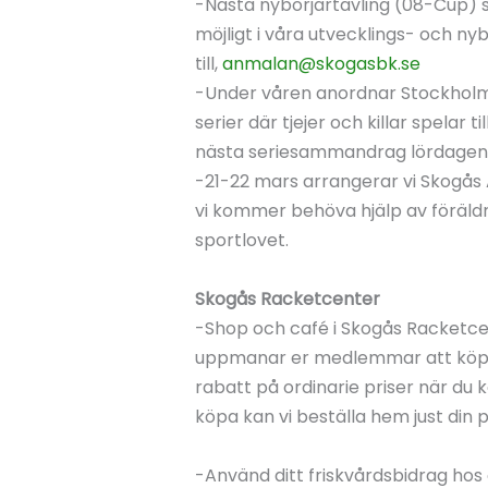
-Nästa nybörjartävling (08-Cup) s
möjligt i våra utvecklings- och ny
till,
anmalan@skogasbk.se
-Under våren anordnar Stockholms
serier där tjejer och killar spelar 
nästa seriesammandrag lördagen de
-21-22 mars arrangerar vi Skogås 
vi kommer behöva hjälp av föräldra
sportlovet.
Skogås Racketcenter
-Shop och café i Skogås Racketcen
uppmanar er medlemmar att köpa e
rabatt på ordinarie priser när du k
köpa kan vi beställa hem just din 
-Använd ditt friskvårdsbidrag hos o