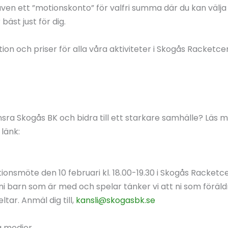
ven ett ”motionskonto” för valfri summa där du kan välja f
äst just för dig.
ion och priser för alla våra aktiviteter i Skogås Racketc
onsra Skogås BK och bidra till ett starkare samhälle? Läs
länk:
onsmöte den 10 februari kl. 18.00-19.30 i Skogås Racketcent
 barn som är med och spelar tänker vi att ni som föräldr
tar. Anmäl dig till,
kansli@skogasbk.se
a medier