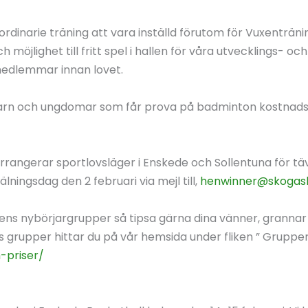
rdinarie träning att vara inställd förutom för Vuxenträni
h möjlighet till fritt spel i hallen för våra utvecklings- 
a medlemmar innan lovet.
barn och ungdomar som får prova på badminton kostnads
ngerar sportlovsläger i Enskede och Sollentuna för tävl
lningsdag den 2 februari via mejl till,
henwinner@skogas
årens nybörjargrupper så tipsa gärna dina vänner, granna
grupper hittar du på vår hemsida under fliken ” Grupper 
-priser/