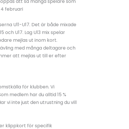
i hoppas att så många spelare som
 4 februari
erna U11-U17. Det är både mixade
U15 och U17. Lag U13 mix spelar
dare mejlas ut inom kort.
r tävling med många deltagare och
er att mejlas ut till er efter
mstkälla för klubben. Vi
om medlem har du alltid 15 %
 vi inte just den utrustning du vill
er klippkort för specifik