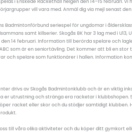
pelas i Enskede Rackethall helgen den 14–15 februari. V
börjargrupper vill vara med. Anmäl dig via mejl senast den
 Badmintonförbund seriespel för ungdomar i åldersklass
tillsammans samt killserier. Skogås BK har 3 lag med i U13, 
n 14 februari. Information till berörda spelare och lagle
ABC som är en seniortävling. Det kommer att bli en sto
r och spelare som funktionärer i hallen. Information komm
ter drivs av Skogås Badmintonklubb och är en viktig inko
r utrustning och stränga era racketar i klubbshopen. S
öper racket eller skor och du stödjer samtidigt klubben. Har
produkt.
ss till våra olika aktiviteter och du köper ditt gymkort ell