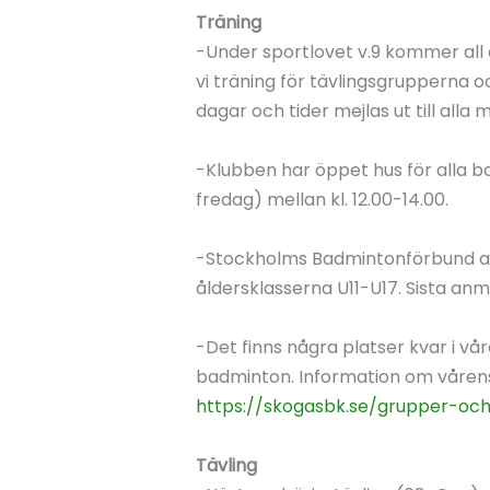
Träning
-Under sportlovet v.9 kommer all o
vi träning för tävlingsgrupperna oc
dagar och tider mejlas ut till all
-Klubben har öppet hus för alla 
fredag) mellan kl. 12.00-14.00.
-Stockholms Badmintonförbund arra
åldersklasserna U11-U17. Sista anmä
-Det finns några platser kvar i v
badminton. Information om vårens 
https://skogasbk.se/grupper-och
Tävling