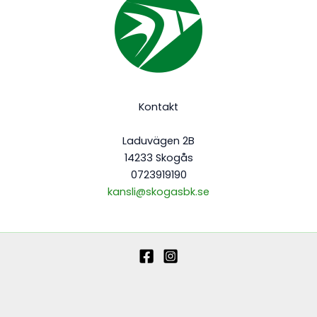
Kontakt
Laduvägen 2B
14233 Skogås
0723919190
kansli@skogasbk.se